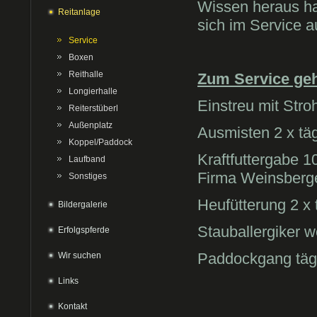
Wissen heraus hat
Reitanlage
sich im Service a
Service
Boxen
Reithalle
Zum Service ge
Longierhalle
Einstreu mit Str
Reiterstüberl
Außenplatz
Ausmisten 2 x täg
Koppel/Paddock
Kraftfuttergabe 10
Laufband
Firma Weinsberg
Sonstiges
Heufütterung 2 x 
Bildergalerie
Stauballergiker w
Erfolgspferde
Paddockgang tägl
Wir suchen
Links
Kontakt